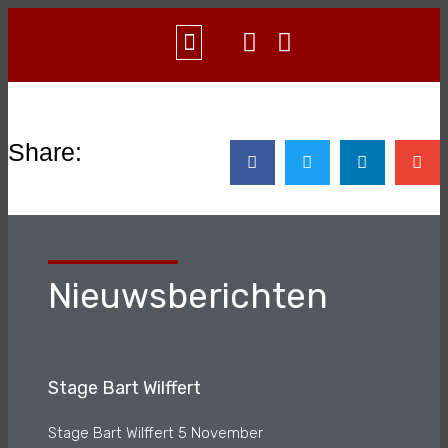
WAT IS AIKIDO?
CONTACT & INFO
Share:
Nieuwsberichten
Stage Bart Wilffert
Stage Bart Wilffert 5 November