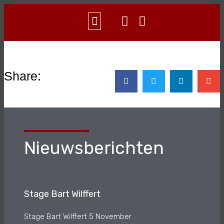
WAT IS AIKIDO?
CONTACT & INFO
Share:
Nieuwsberichten
Stage Bart Wilffert
Stage Bart Wilffert 5 November