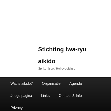
Stichting Iwa-ryu
aikido
Spijkenisse / Hellevoetsluis
Wat is aikido?
Organisatie
Agenda
Jeugd pagina
Links
Contact & Info
Privacy