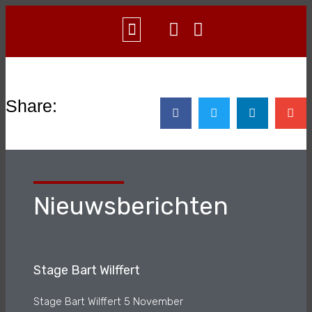
WAT IS AIKIDO?
CONTACT & INFO
Share:
Nieuwsberichten
Stage Bart Wilffert
Stage Bart Wilffert 5 November