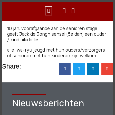
WAT IS AIKIDO?
CONTACT & INFO
10 jan. voorafgaande aan de senioren stage
geeft Jack de Jongh sensei (5e dan) een ouder
/ kind aikido les.
alle Iwa-ryu jeugd met hun ouders/verzorgers
of senioren met hun kinderen zijn welkom.
Share:
Nieuwsberichten