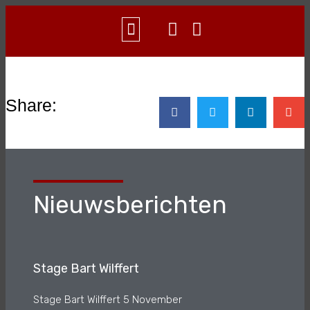
WAT IS AIKIDO?
CONTACT & INFO
Share:
Nieuwsberichten
Stage Bart Wilffert
Stage Bart Wilffert 5 November