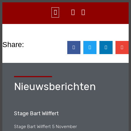
WAT IS AIKIDO?
CONTACT & INFO
Share:
Nieuwsberichten
Stage Bart Wilffert
Stage Bart Wilffert 5 November